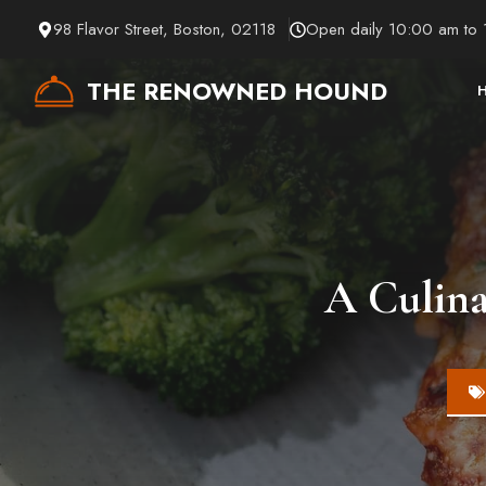
Skip
98 Flavor Street, Boston, 02118
Open daily 10:00 am to
to
content
THE RENOWNED HOUND
A Culina