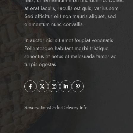
felis, ut fermentum nibh tincidunt id. Donec
at erat iaculis, iaculis est quis, varius sem.
Sed efficitur elit non mauris aliquet, sed
elementum nunc convallis.
In auctor nisi sit amet feugiat venenatis.
Pellentesque habitant morbi tristique
senectus et netus et malesuada fames ac
turpis egestas.
Reservations
Order
Delivery Info