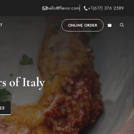
hello@flavor.com
+1(617) 376 2589
T
ONLINE ORDER
 of Italy
23