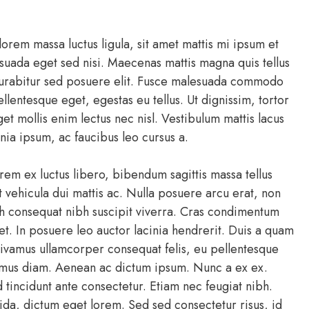
lorem massa luctus ligula, sit amet mattis mi ipsum et
suada eget sed nisi. Maecenas mattis magna quis tellus
. Curabitur sed posuere elit. Fusce malesuada commodo
lentesque eget, egestas eu tellus. Ut dignissim, tortor
eget mollis enim lectus nec nisl. Vestibulum mattis lacus
nia ipsum, ac faucibus leo cursus a.
rem ex luctus libero, bibendum sagittis massa tellus
 vehicula dui mattis ac. Nulla posuere arcu erat, non
h consequat nibh suscipit viverra. Cras condimentum
. In posuere leo auctor lacinia hendrerit. Duis a quam
 Vivamus ullamcorper consequat felis, eu pellentesque
maximus diam. Aenean ac dictum ipsum. Nunc a ex ex.
tincidunt ante consectetur. Etiam nec feugiat nibh.
da, dictum eget lorem. Sed sed consectetur risus, id