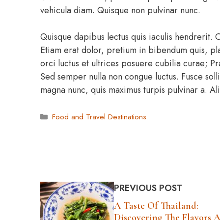
vehicula diam. Quisque non pulvinar nunc.
Quisque dapibus lectus quis iaculis hendrerit.
Etiam erat dolor, pretium in bibendum quis, pla
orci luctus et ultrices posuere cubilia curae; P
Sed semper nulla non congue luctus. Fusce solli
magna nunc, quis maximus turpis pulvinar a. A
Categories
Food and Travel Destinations
PREVIOUS POST
A Taste Of Thailand:
Discovering The Flavors 